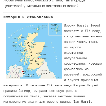
любителей классического стиля, так и среди
ценителей уникальных винтажных вещей.
История и становление
Истоки Harris Tweed
восходят к XIX веку,
когда местные жители
начали ткать ткань
из шерсти,
окрашенной
натуральными
красителями, которые
добывались из
растений, водорослей
и других природных
материалов. В середине XIX века леди Кэтрин Мюррей,
графиня Данмор, сыграла ключевую роль в
популяризации твида, заказав местным ткачам
изготовление ткани для своего клана. Так Harris