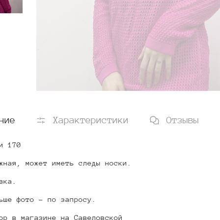
ние
Характеристики
Отзывы
и 170
жная, может иметь следы носки.
вка.
ьше фото - по запросу.
ор в магазине на Савеловской