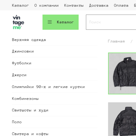
Каталог
О компании
Контакты
Доставка
Оплата
Каталог
Верхняя одежда
Главная
Джинсовки
Футболки
Джерси
Олимпийки 90-х и легкие куртки
Комбинезоны
Свитшоты и худи
Поло
Свитера и кофты