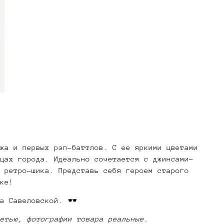
жа и первых рэп-баттлов.
С ее яркими цветами
цах города.
Идеально сочетается с джинсами-
 ретро-шика.
Представь себя героем старого
ке!
а Савеловской. 🕶️
етью, фотографии товара реальные.