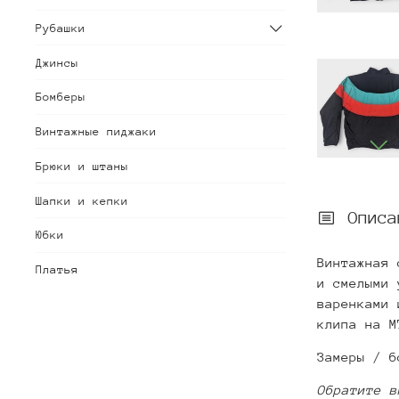
Рубашки
Джинсы
Бомберы
Винтажные пиджаки
Брюки и штаны
Шапки и кепки
Описа
Юбки
Винтажная 
Платья
и смелыми 
варенками 
клипа на M
Замеры / б
Обратите в