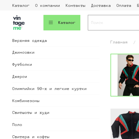
Каталог
О компании
Контакты
Доставка
Оплата
Каталог
Верхняя одежда
Главная
Джинсовки
Футболки
Джерси
Олимпийки 90-х и легкие куртки
Комбинезоны
Свитшоты и худи
Поло
Свитера и кофты