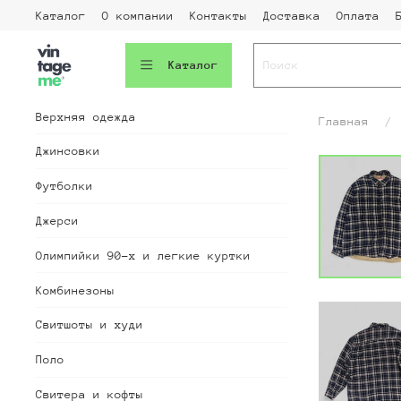
Каталог
О компании
Контакты
Доставка
Оплата
Каталог
Верхняя одежда
Главная
Джинсовки
Футболки
Джерси
Олимпийки 90-х и легкие куртки
Комбинезоны
Свитшоты и худи
Поло
Свитера и кофты